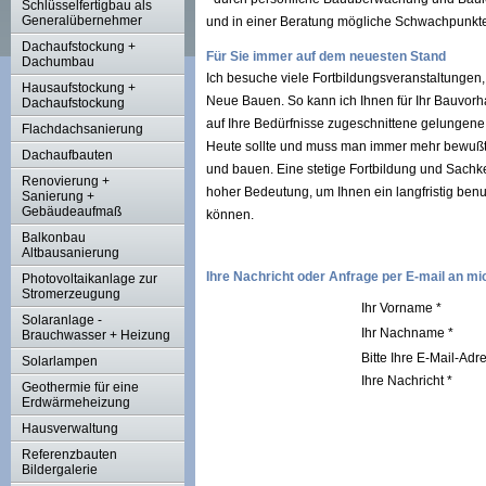
Schlüsselfertigbau als
Generalübernehmer
und in einer Beratung mögliche Schwachpunkt
Dachaufstockung +
Für Sie immer auf dem neuesten Stand
Dachumbau
Ich besuche viele Fortbildungsveranstaltungen, 
Hausaufstockung +
Neue Bauen. So kann ich Ihnen für Ihr Bauvorh
Dachaufstockung
auf Ihre Bedürfnisse zugeschnittene gelungene
Flachdachsanierung
Heute sollte und muss man immer mehr bewußt
Dachaufbauten
und bauen. Eine stetige Fortbildung und Sachke
Renovierung +
hoher Bedeutung, um Ihnen ein langfristig be
Sanierung +
Gebäudeaufmaß
können.
Balkonbau
Altbausanierung
Ihre Nachricht oder Anfrage per E-mail an mi
Photovoltaikanlage zur
Stromerzeugung
Ihr Vorname *
Solaranlage -
Ihr Nachname *
Brauchwasser + Heizung
Bitte Ihre E-Mail-Adr
Solarlampen
Ihre Nachricht *
Geothermie für eine
Erdwärmeheizung
Hausverwaltung
Referenzbauten
Bildergalerie