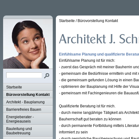
Startseite
/
Bürovorstellung Kontakt
Einfühlsame Planung und qualifizierte Beratu
Einfühlsame Planung ist für mich:
- zuerst das Gespräch mit meiner Bauherrin u
- gemeinsam die Bedürfnisse ermitteln und mi
- die gemeinsam gefunden Lösung in einen B
- optimieren der Bauplanung mit Hilfe der Visu
Startseite
- gemeinsam mit Fachingenieuren die Bauausfü
Bürovorstellung Kontakt
Architekt - Bauplanung
Qualifizierte Beratung ist für mich.
Barrierefreies Bauen
- durch meine langjährige Tätigkeit als Archit
Energieberater -
Bauherrschaft gut beraten zu können
Energieauseis
- durch permanente Fortbildung mittels Literatu
Bauleitung und
informiert zu sein
Baubetreuung
- durch persönliche Bauüberwachung und Baul