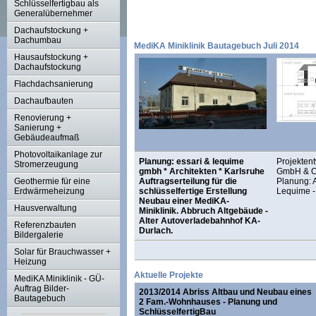
Schlüsselfertigbau als
Generalübernehmer
Dachaufstockung +
Dachumbau
MediKA Miniklinik Bautagebuch Juli 2014
Hausaufstockung +
Dachaufstockung
Flachdachsanierung
Dachaufbauten
Renovierung +
Sanierung +
Gebäudeaufmaß
Photovoltaikanlage zur
Planung: essari & lequime
Projektent
Stromerzeugung
gmbh * Architekten * Karlsruhe
GmbH & CO
Geothermie für eine
Auftragserteilung für die
Planung: A
Erdwärmeheizung
schlüsselfertige Erstellung
Lequime -
Neubau einer MediKA-
Hausverwaltung
Miniklinik. Abbruch Altgebäude -
Alter Autoverladebahnhof KA-
Referenzbauten
Durlach.
Bildergalerie
Solar für Brauchwasser +
Heizung
Aktuelle Projekte
MediKA Miniklinik - GÜ-
Auftrag Bilder-
2013/2014 Abriss Altbau und Neubau eines
Bautagebuch
2 Fam.-Wohnhauses - Planung und
SchlüsselfertigBau