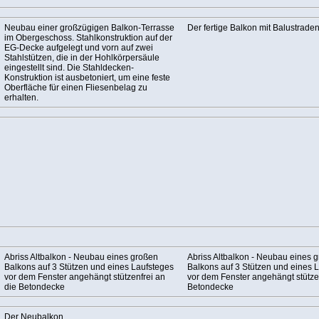
Neubau einer großzügigen Balkon-Terrasse
Der fertige Balkon mit Balustrade
im Obergeschoss. Stahlkonstruktion auf der
EG-Decke aufgelegt und vorn auf zwei
Stahlstützen, die in der Hohlkörpersäule
eingestellt sind. Die Stahldecken-
Konstruktion ist ausbetoniert, um eine feste
Oberfläche für einen Fliesenbelag zu
erhalten.
Abriss Altbalkon - Neubau eines großen
Abriss Altbalkon - Neubau eines 
Balkons auf 3 Stützen und eines Laufsteges
Balkons auf 3 Stützen und eines 
vor dem Fenster angehängt stützenfrei an
vor dem Fenster angehängt stützen
die Betondecke
Betondecke
Der Neubalkon