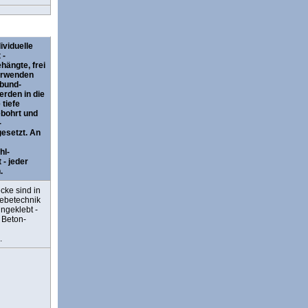
ividuelle
 -
hängte, frei
erwenden
bund-
rden in die
tiefe
ebohrt und
-
gesetzt. An
hl-
- jeder
.
cke sind in
lebetechnik
ngeklebt -
 Beton-
.