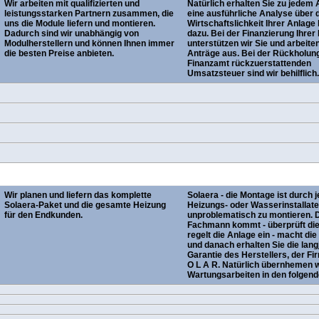
Wir arbeiten mit qualifizierten und
Natürlich erhalten Sie zu jedem
leistungsstarken Partnern zusammen, die
eine ausführliche Analyse über 
uns die Module liefern und montieren.
Wirtschaftslichkeit Ihrer Anlage
Dadurch sind wir unabhängig von
dazu. Bei der Finanzierung Ihrer
Modulherstellern und können Ihnen immer
unterstützen wir Sie und arbeiten
die besten Preise anbieten.
Anträge aus. Bei der Rückholun
Finanzamt rückzuerstattenden
Umsatzsteuer sind wir behilflich.
Wir planen und liefern das komplette
Solaera - die Montage ist durch 
Solaera-Paket und die gesamte Heizung
Heizungs- oder Wasserinstallat
für den Endkunden.
unproblematisch zu montieren. 
Fachmann kommt - überprüft die
regelt die Anlage ein - macht di
und danach erhalten Sie die lang
Garantie des Herstellers, der Fi
O L A R. Natürlich übernhemen w
Wartungsarbeiten in den folgend