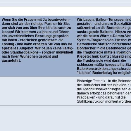
Wenn Sie die Fragen mit Ja beantworten -
Wir bauen: Balkon-Terrassen ind
dann sind wir der richtige Partner für Sie,
gestaltet - und unsere Spezialität
um sich von uns über Ihre Idee beraten zu
stützenfrei an die Betondecke ge
lassen! Wir kommen zu Ihnen und führen
auskragende Balkone. Hierzu v
ein unverbindliches Beratungsgespräch
wir die neuen Wärme-Dämm-Ver
mit Ihnen - erarbeiten gemeinsam die
System-Tragkonsolen. Hierbei we
Lösung - und dann erhalten Sie von uns Ihr
Betondecke statisch berechnete 
spezielles Angebot. Wir bauen keine Fertig-
Bohrlöcher in die Betondecke g
oder Standardbalkone - sondern individuell
die Tragkonsole mittels Injektion
nach Ihren Wünschen geplant und
Klebetechnik kraftschlüssig ein
ausgeführt.
die Tragkonsole wird dann die
schlossermäßig hergestellte Sta
Balonkonstruktion angeschraubt 
"leichte" Bodenbelag ist möglich
Bisherige Technik - in die Betonde
die Bohrlöcher mit der Injektion-K
die Anschlussbewehrungseisen ei
danach erfolgt das betonieren der
Kragbalken - und darauf ist die
Stahlkonstruktion montiert worden