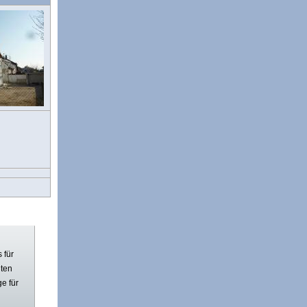
 für
ten
e für