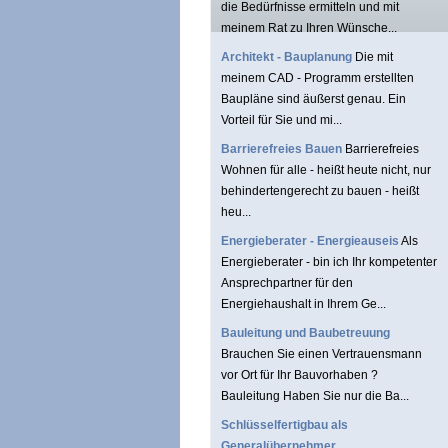
die Bedürfnisse ermitteln und mit
meinem Rat zu Ihren Wünsche...
Architekt - Bauplanung
Die mit
meinem CAD - Programm erstellten
Baupläne sind äußerst genau. Ein
Vorteil für Sie und mi...
Barrierefreies Bauen
Barrierefreies
Wohnen für alle - heißt heute nicht, nur
behindertengerecht zu bauen - heißt
heu...
Energieberater - Energieauseis
Als
Energieberater - bin ich Ihr kompetenter
Ansprechpartner für den
Energiehaushalt in Ihrem Ge...
Bauleitung und Baubetreuung
Brauchen Sie einen Vertrauensmann
vor Ort für Ihr Bauvorhaben ?
Bauleitung Haben Sie nur die Ba...
Schlüsselfertigbau als
Generalübernehmer