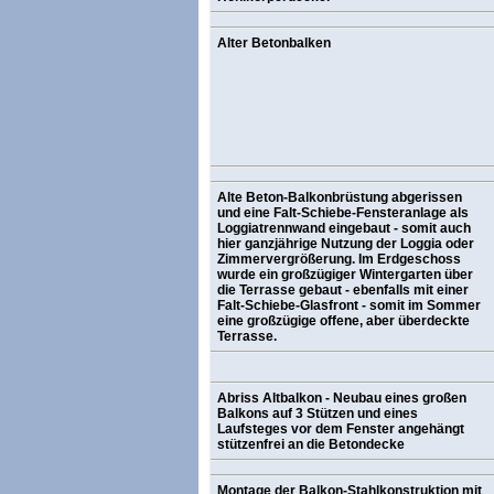
Alter Betonbalken
Alte Beton-Balkonbrüstung abgerissen
und eine Falt-Schiebe-Fensteranlage als
Loggiatrennwand eingebaut - somit auch
hier ganzjährige Nutzung der Loggia oder
Zimmervergrößerung. Im Erdgeschoss
wurde ein großzügiger Wintergarten über
die Terrasse gebaut - ebenfalls mit einer
Falt-Schiebe-Glasfront - somit im Sommer
eine großzügige offene, aber überdeckte
Terrasse.
Abriss Altbalkon - Neubau eines großen
Balkons auf 3 Stützen und eines
Laufsteges vor dem Fenster angehängt
stützenfrei an die Betondecke
Montage der Balkon-Stahlkonstruktion mit