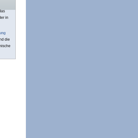
 das
er in
ung
nd die
mische