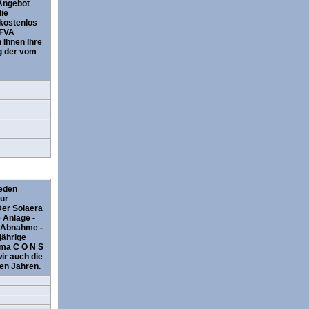
 Angebot
die
 kostenlos
 FVA
 Ihnen Ihre
g der vom
jeden
eur
Der Solaera
 Anlage -
e Abnahme -
jährige
rma C O N S
ir auch die
en Jahren.