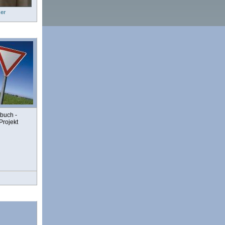
er
buch -
Projekt