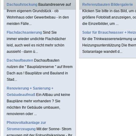
Dachaufstockung
Baulandreserve auf
Referenzbauten Bildergalerie
Ihrem eigenem Grundstück - ob
Klicken Sie bitte in das Bild, um
Wohnhaus oder Gewerbebau - in den
größere Fotoblatt anzuzeigen, od
meisten Fälle...
die Einzelbilder, um ...
Flachdachsanierung
Sind Sie
Solar für Brauchwasser + Heiz
immer wieder undichte Flachdächer
für die Trinkwassererwärmung u
leid, auch weil es nicht mehr schön
Heizungsunterstützung Die ther
aussieht - dann ü...
Solaranlage wandelt d...
Dachaufbauten
Dachaufbauten
nutzen die " Bauplatzreserve " auf Ihrem
Dach aus ! Bauplätze und Bauland in
Stad...
Renovierung + Sanierung +
Gebäudeaufmaß
Ein Altbau und keine
Baupläne mehr vorhanden ? Sie
möchten Ihr Gebäude umbauen,
renovieren oder ...
Photovoltaikanlage zur
Stromerzeugung
Mit der Sonne- Strom
erzeugen mit der Fotovoltaikanlage - Ihr