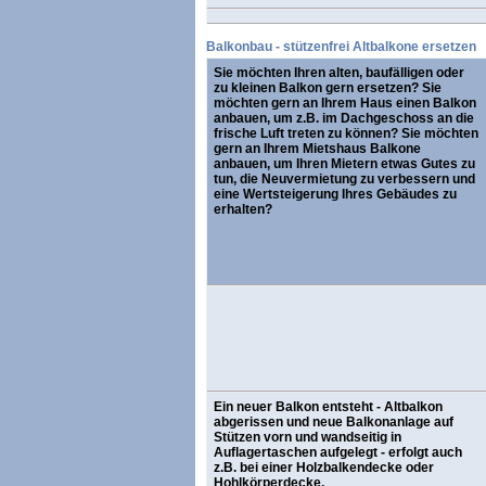
Balkonbau - stützenfrei Altbalkone ersetzen
Sie möchten Ihren alten, baufälligen oder
zu kleinen Balkon gern ersetzen? Sie
möchten gern an Ihrem Haus einen Balkon
anbauen, um z.B. im Dachgeschoss an die
frische Luft treten zu können? Sie möchten
gern an Ihrem Mietshaus Balkone
anbauen, um Ihren Mietern etwas Gutes zu
tun, die Neuvermietung zu verbessern und
eine Wertsteigerung Ihres Gebäudes zu
erhalten?
Ein neuer Balkon entsteht - Altbalkon
abgerissen und neue Balkonanlage auf
Stützen vorn und wandseitig in
Auflagertaschen aufgelegt - erfolgt auch
z.B. bei einer Holzbalkendecke oder
Hohlkörperdecke.