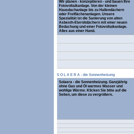
Wir planen - konzeptieren - und bauen Ihre
Fotovoltaikanlage. Von der kleinen
Hausdachanlage bis zu Hallendächern
oder Freiflächenanlagen. Unsere
Spezialität ist die Sanierung von alten
Asbesth-Eternitdächern mit einer neuen
Bedachung und einer Fotovoltaikanlage.
Alles aus einer Hand.
S O L A E R A - die Sonnenheizung
Solaera - die Sonnenheizung. Ganzjährig
ohne Gas und Öl warmes Wasser und
wohlige Wärme. Klicken Sie bitte auf die
Seiten, um diese zu vergrößern.