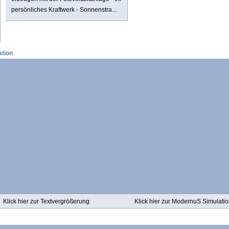
persönliches Kraftwerk - Sonnenstra...
ation
Klick hier zur Textvergrößerung
Klick hier zur ModernuS Simulati