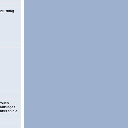
nbrüstung.
großen
Laufsteges
frei an die